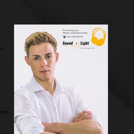
se
aben.