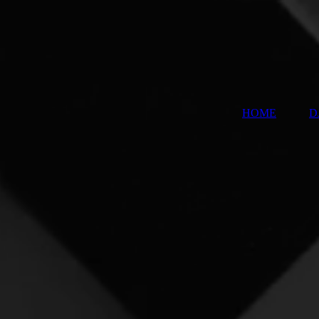
HOME
D